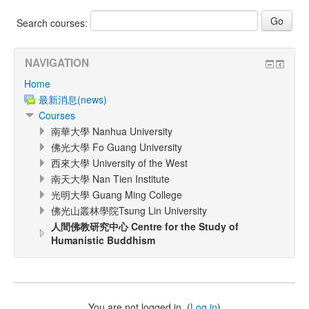
Search courses:
NAVIGATION
Home
最新消息(news)
Courses
南華大學 Nanhua University
佛光大學 Fo Guang University
西來大學 University of the West
南天大學 Nan Tien Institute
光明大學 Guang Ming College
佛光山叢林學院Tsung Lin University
人間佛教研究中心 Centre for the Study of
Humanistic Buddhism
You are not logged in. (
Log in
)