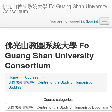
佛光山教團系統大學 Fo Guang Shan University
Consortium
You are not logged in. (
Log in
)
English ‎(en)‎
佛光山教團系統大學 Fo
Guang Shan University
Consortium
Home
→
Courses
→
人間佛教研究中心 Centre for the Study of Humanistic
Buddhism
Course categories: